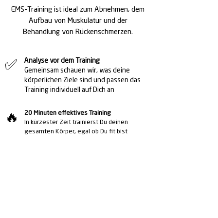
EMS-Training ist ideal zum Abnehmen, dem
Aufbau von Muskulatur und der
Behandlung
von Rückenschmerzen.
✅
Analyse vor dem Training
Gemeinsam schauen wir, was deine
körperlichen Ziele sind und passen das
Training individuell auf Dich an
🔥
20 Minuten effektives Training
In kürzester Zeit trainierst Du deinen
gesamten Körper, egal ob Du fit bist
oder erst mit dem Sport beginnen
möchtest
👍
Individuell und persönlich
Während deines gesamten Besuchs
unterstützt Dich ein zertifizierter
Experte und sorgt für die optimale
Betreuung.